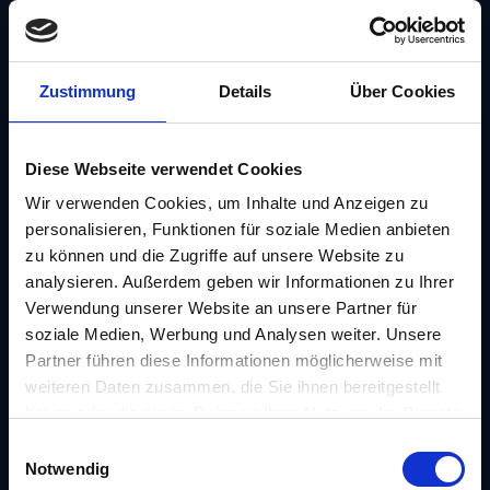
Zustimmung
Details
Über Cookies
Diese Webseite verwendet Cookies
Wir verwenden Cookies, um Inhalte und Anzeigen zu
Forum
personalisieren, Funktionen für soziale Medien anbieten
zu können und die Zugriffe auf unsere Website zu
Schwanthalerhöhe
analysieren. Außerdem geben wir Informationen zu Ihrer
Theresienhöhe 5
Verwendung unserer Website an unsere Partner für
80339
soziale Medien, Werbung und Analysen weiter. Unsere
Partner führen diese Informationen möglicherweise mit
munchen@cooolarena.com
weiteren Daten zusammen, die Sie ihnen bereitgestellt
Öffnungszeiten
haben oder die sie im Rahmen Ihrer Nutzung der Dienste
gesammelt haben.
Montag
10:00 - 20:00
Einwilligungsauswahl
Notwendig
Dienstag
10:00 - 20:00