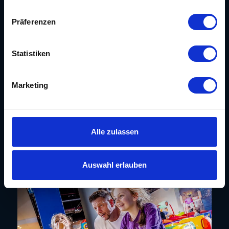
Mittwoch
10:00 - 20:00
Donnerstag
10:00 - 20:00
Präferenzen
Freitag
10:00 - 20:00
Samstag
10:00 - 20:00
Sonntag
10:00 - 20:00
Statistiken
Marketing
Wegbeschreibung
Weitere Informationen
Alle zulassen
Auswahl erlauben