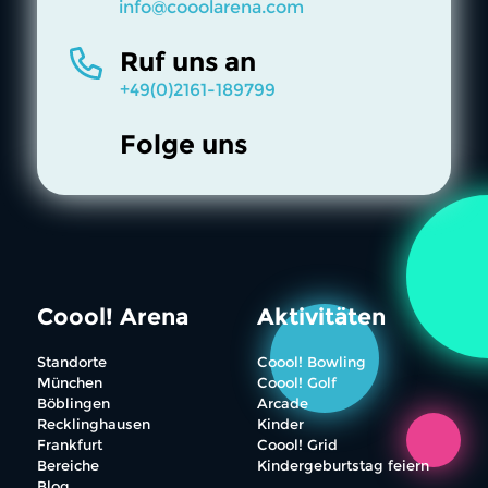
info@cooolarena.com
Ruf uns an
+49(0)2161-189799
Folge uns
Coool! Arena
Aktivitäten
Standorte
Coool! Bowling
München
Coool! Golf
Böblingen
Arcade
Recklinghausen
Kinder
Frankfurt
Coool! Grid
Bereiche
Kindergeburtstag feiern
Blog